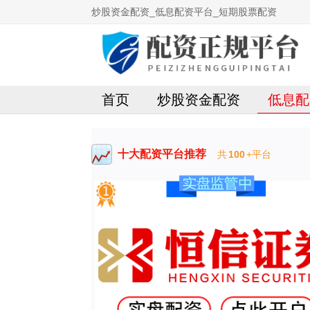
炒股资金配资_低息配资平台_短期股票配资
首页
炒股资金配资
低息配
十大配资平台推荐
共
100
+平台