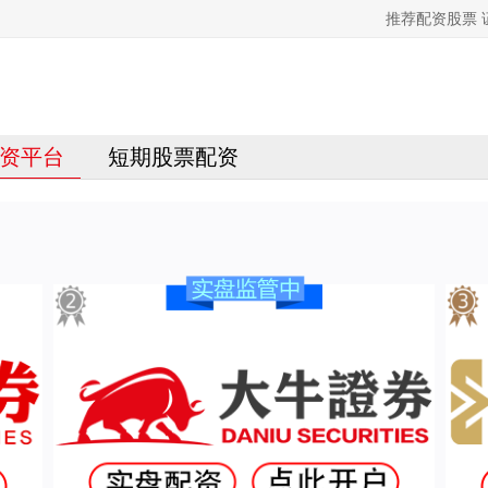
推荐配资股票
资平台
短期股票配资