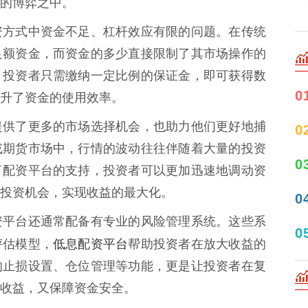
的博弈之中。
资方式中资金不足、杠杆效应有限的问题。在传统
足额资金，而资金的多少直接限制了其市场操作的
，投资者只需缴纳一定比例的保证金，即可获得数
0
升了资金的使用效率。
提供了更多的市场选择机会，也助力他们更好地捕
0
或期货市场中，行情的波动往往伴随着大量的投资
0
了配资平台的支持，投资者可以更加迅速地调动资
投资机会，实现收益的最大化。
0
资平台还通常配备有专业的风险管理系统。这些系
0
低息配资平台
评估模型，
帮助投资者在放大收益的
的止损设置、仓位管理等功能，更是让投资者在复
收益，又保障资金安全。