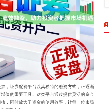
股票，证券配资平台以其独特的融资方式，正逐渐
富增值的重要工具。这类平台通过提供灵活的资金
门槛，同时放大了资金的使用效率，让每一位市场