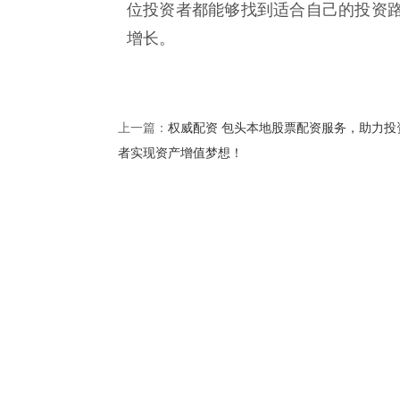
位投资者都能够找到适合自己的投资
增长。
权威配资 包头本地股票配资服务，助力投
上一篇：
者实现资产增值梦想！