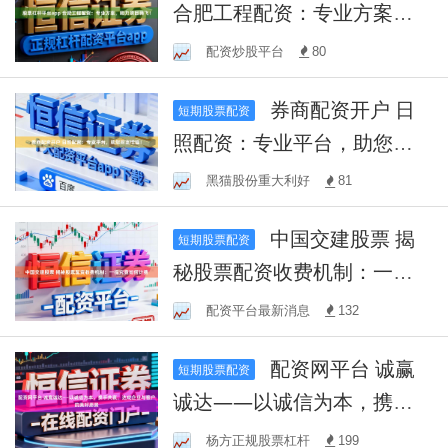
合肥工程配资：专业方案，
助力项目腾飞！
配资炒股平台
80
券商配资开户 日
短期股票配资
照配资：专业平台，助您财
富增值！
黑猫股份重大利好
81
中国交建股票 揭
短期股票配资
秘股票配资收费机制：一探
究竟如何计费
配资平台最新消息
132
配资网平台 诚赢
短期股票配资
诚达——以诚信为本，携手
共赢，达成企业与客户的美
杨方正规股票杠杆
199