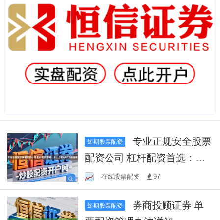
专业正规安全股票
短期股票配资
配资公司 杠杆配资首选：舜
上上盈APP下载指南
在线股票配资
97
券商投顾证券 单
短期股票配资