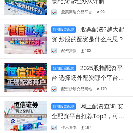
票配资管理办法详解
股票网络交易平台
99
股票配资?越大配
短期股票配资
资 炒股的配资是什么意思？
配资贷款
103
2025股指配资平
短期股票配资
台 选择场外配资哪个平台
好？【标题】
配资炒股交易网站
170
网上配资查询 安
短期股票配资
全配资平台推荐Top3，可信
赖的配资公司介绍
佳禾资本
187