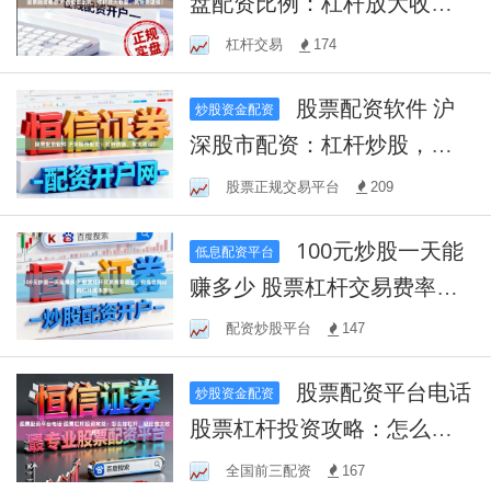
盘配资比例：杠杆放大收
益，风险需谨慎！
杠杆交易
174
股票配资软件 沪
炒股资金配资
深股市配资：杠杆炒股，放
大收益！
股票正规交易平台
209
100元炒股一天能
低息配资平台
赚多少 股票杠杆交易费率调
整，投资者需知的杠杆成本
配资炒股平台
147
变化
股票配资平台电话
炒股资金配资
股票杠杆投资攻略：怎么加
杠杆，轻松放大收益？
全国前三配资
167