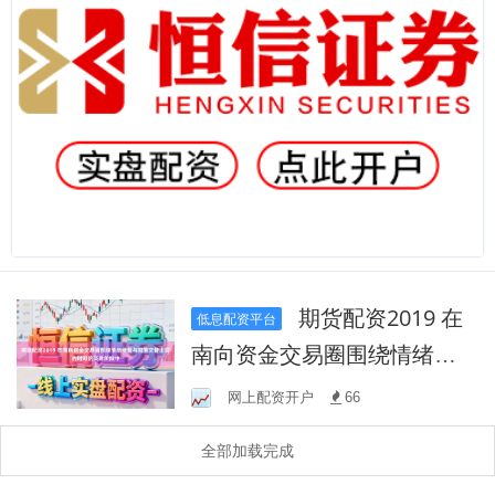
期货配资2019 在
低息配资平台
南向资金交易圈围绕情绪修
复与回落交替出现的时期的
网上配资开户
66
交易阶段中
全部加载完成