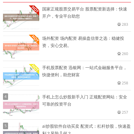
国家正规股票交易平台 股票配资新选择：快速
开户，专业平台助您
283
场外配资 场内配资 易操盘信誉之选：稳健投
资，安心交易。
260
手机股票配资 迅银网：一站式金融服务平台，
快捷便利，助您财富
258
4
手机上怎么炒股新手入门 正规配资网站：安全
可靠的投资平台
257
5
ai炒股软件自动买卖 配资式：杠杆炒股，快速盈
利？风险几何？