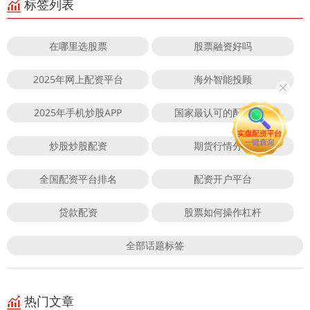
标签列表
在哪里选股票
股票融资好吗
2025年网上配资平台
海外智能投顾
2025年手机炒股APP
国家最认可的配资平台
炒股炒股配资
期货行情分析
全国配资平台排名
配资开户平台
贷款配资
股票如何操作杠杆
全部话题标签
热门文章