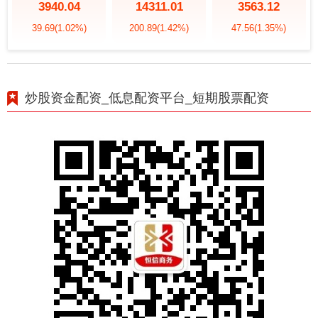
3940.04
14311.01
3563.12
39.69
(1.02%)
200.89
(1.42%)
47.56
(1.35%)
炒股资金配资_低息配资平台_短期股票配资