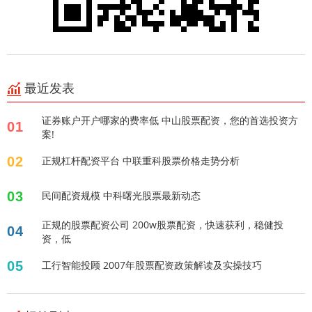
最近发表
证券账户开户哪家的费率低 中山股票配资，您的首选投资方
01
案!
02
正规杠杆配资平台 中联重科股票价格走势分析
03
民间配资规模 中科曙光股票最新动态
正规的股票配资公司 200w股票配资，快速获利，稳健投
04
资，低
05
工行智能投顾 2007年股票配资政策解读及实操技巧